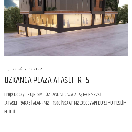
|
28 AĞUSTOS 2022
ÖZKANCA PLAZA ATAŞEHİR -5
Proje Detay PROJE İSMİ :ÖZKANCA PLAZA ATAŞEHİRMEVKİ
:ATAŞEHİRARAZİ ALANI(M2) :1500İNŞAAT M2 :3500YAPI DURUMU:TESLİM
EDİLDİ