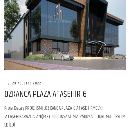
|
29 AĞUSTOS 2022
ÖZKANCA PLAZA ATAŞEHİR-6
Proje Detay PROJE İSMİ :ÖZKANCA PLAZA-6 ATAŞEHİRMEVKİ
:ATAŞEHİRARAZİ ALANI(M2) :1000İNŞAAT M2 :2500YAPI DURUMU: TESLİM
EDİLDİ