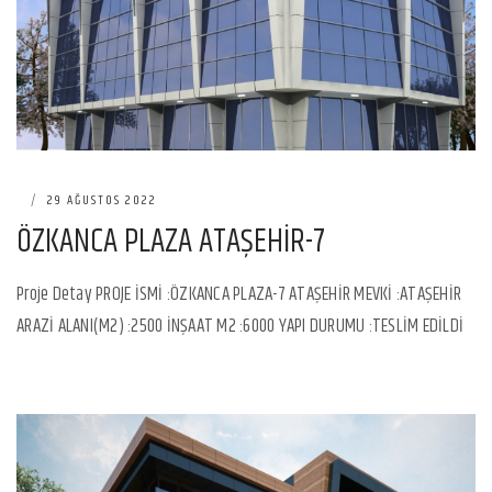
|
29 AĞUSTOS 2022
ÖZKANCA PLAZA ATAŞEHİR-7
Proje Detay PROJE İSMİ :ÖZKANCA PLAZA-7 ATAŞEHİR MEVKİ :ATAŞEHİR
ARAZİ ALANI(M2) :2500 İNŞAAT M2 :6000 YAPI DURUMU :TESLİM EDİLDİ